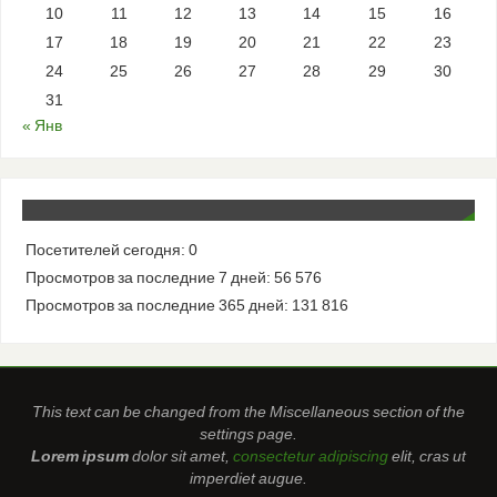
10
11
12
13
14
15
16
17
18
19
20
21
22
23
24
25
26
27
28
29
30
31
« Янв
Посетителей сегодня:
0
Просмотров за последние 7 дней:
56 576
Просмотров за последние 365 дней:
131 816
This text can be changed from the Miscellaneous section of the
settings page.
Lorem ipsum
dolor sit amet,
consectetur adipiscing
elit, cras ut
imperdiet augue.