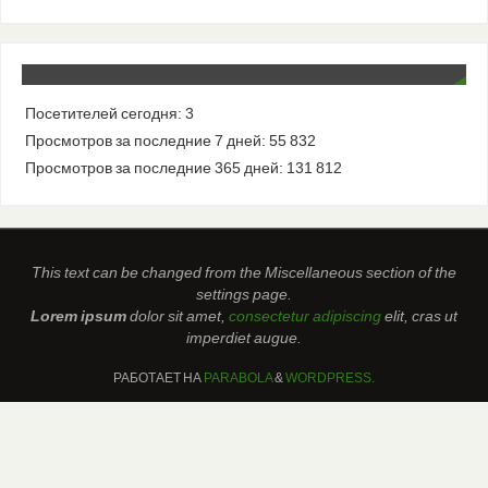
Посетителей сегодня:
3
Просмотров за последние 7 дней:
55 832
Просмотров за последние 365 дней:
131 812
This text can be changed from the Miscellaneous section of the
settings page.
Lorem ipsum
dolor sit amet,
consectetur adipiscing
elit, cras ut
imperdiet augue.
РАБОТАЕТ НА
PARABOLA
&
WORDPRESS.