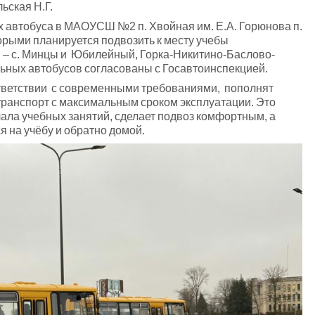
ьская Н.Г.
автобуса в МАОУСШ №2 п. Хвойная им. Е.А. Горюнова п.
рыми планируется подвозить к месту учебы
 – с. Минцы и Юбилейный, Горка-Никитино-Баслово-
ых автобусов согласованы с Госавтоинспекцией.
етствии с современными требованиями, пополнят
транспорт с максимальным сроком эксплуатации. Это
ала учебных занятий, сделает подвоз комфортным, а
я на учёбу и обратно домой.