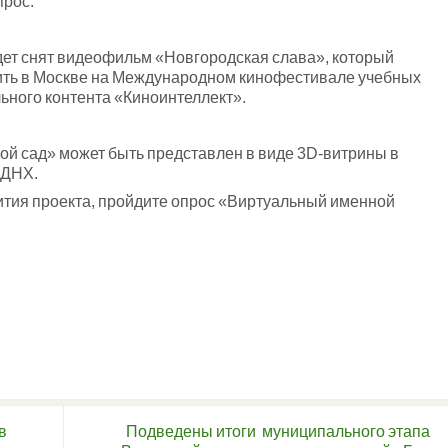
прос:
дет снят видеофильм «Новгородская слава», который
ить в Москве на Международном кинофестивале учебных
ьного контента «Киноинтеллект».
й сад» может быть представлен в виде 3D-витрины в
ВДНХ.
ития проекта, пройдите опрос «Виртуальный именной
в
Подведены итоги муниципального этапа