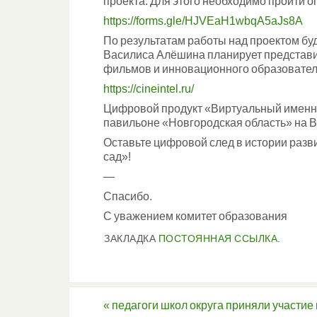
проекта. Для этого необходимо пройти о
https://forms.gle/HJVEaH1wbqA5aJs8A
По результатам работы над проектом бу
Василиса Алёшина планирует представ
фильмов и инновационного образовател
https://cineintel.ru/
Цифровой продукт «Виртуальный именно
павильоне «Новгородская область» на 
Оставьте цифровой след в истории разв
сад»!
—
Спасибо.
С уважением комитет образования
ЗАКЛАДКА
ПОСТОЯННАЯ ССЫЛКА
.
«
педагоги школ округа приняли участие 