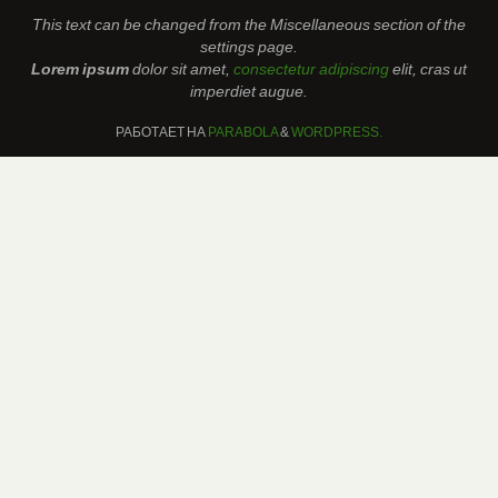
This text can be changed from the Miscellaneous section of the
settings page.
Lorem ipsum
dolor sit amet,
consectetur adipiscing
elit, cras ut
imperdiet augue.
РАБОТАЕТ НА
PARABOLA
&
WORDPRESS.