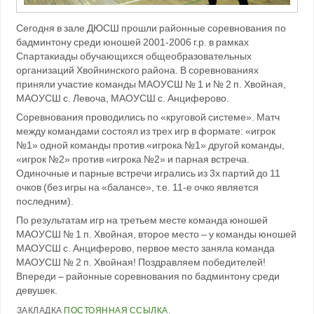
Сегодня в зале ДЮСШ прошли районные соревнования по
бадминтону среди юношей 2001-2006 г.р. в рамках
Спартакиады обучающихся общеобразовательных
организаций Хвойнинского района. В соревнованиях
приняли участие команды МАОУСШ № 1 и № 2 п. Хвойная,
МАОУСШ с. Левоча, МАОУСШ с. Анциферово.
Соревнования проводились по «круговой системе». Матч
между командами состоял из трех игр в формате: «игрок
№1» одной команды против «игрока №1» другой команды,
«игрок №2» против «игрока №2» и парная встреча.
Одиночные и парные встречи игрались из 3х партий до 11
очков (без игры на «балансе», т.е. 11-е очко является
последним).
По результатам игр на третьем месте команда юношей
МАОУСШ № 1 п. Хвойная, второе место – у команды юношей
МАОУСШ с. Анциферово, первое место заняла команда
МАОУСШ № 2 п. Хвойная! Поздравляем победителей!
Впереди – районные соревнования по бадминтону среди
девушек.
ЗАКЛАДКА
ПОСТОЯННАЯ ССЫЛКА
.