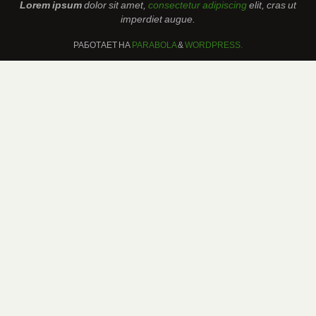
Lorem ipsum
dolor sit amet,
consectetur adipiscing
elit, cras ut
imperdiet augue.
РАБОТАЕТ НА
PARABOLA
&
WORDPRESS.