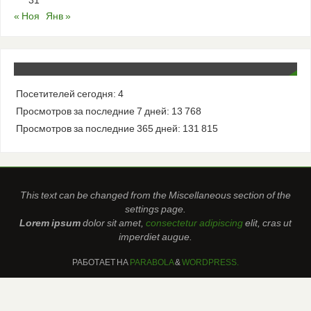
31
« Ноя
Янв »
Посетителей сегодня:
4
Просмотров за последние 7 дней:
13 768
Просмотров за последние 365 дней:
131 815
This text can be changed from the Miscellaneous section of the
settings page.
Lorem ipsum
dolor sit amet,
consectetur adipiscing
elit, cras ut
imperdiet augue.
РАБОТАЕТ НА
PARABOLA
&
WORDPRESS.