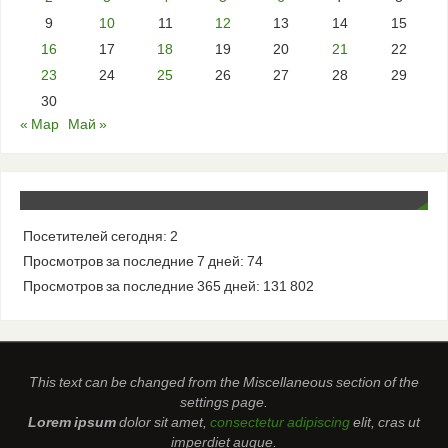
9
10
11
12
13
14
15
16
17
18
19
20
21
22
23
24
25
26
27
28
29
30
« Мар
Май »
Посетителей сегодня:
2
Просмотров за последние 7 дней:
74
Просмотров за последние 365 дней:
131 802
This text can be changed from the Miscellaneous section of the
settings page.
Lorem ipsum
dolor sit amet,
consectetur adipiscing
elit, cras ut
imperdiet augue.