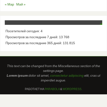
« Мар
Май »
Посетителей сегодня:
4
Просмотров за последние 7 дней:
13 768
Просмотров за последние 365 дней:
131 815
This text can be changed from the Miscellaneous section of the
settings page.
Lorem ipsum
dolor sit amet,
consectetur adipiscing
elit, cras ut
imperdiet augue.
РАБОТАЕТ НА
PARABOLA
&
WORDPRESS.