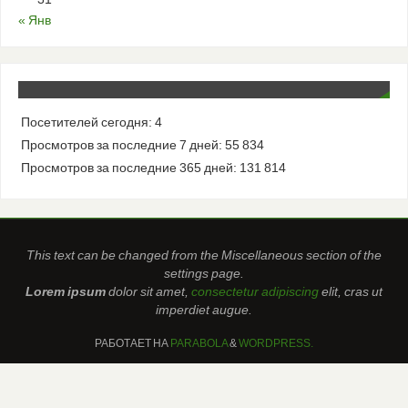
« Янв
Посетителей сегодня:
4
Просмотров за последние 7 дней:
55 834
Просмотров за последние 365 дней:
131 814
This text can be changed from the Miscellaneous section of the
settings page.
Lorem ipsum
dolor sit amet,
consectetur adipiscing
elit, cras ut
imperdiet augue.
РАБОТАЕТ НА
PARABOLA
&
WORDPRESS.