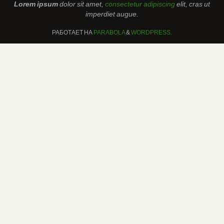
Lorem ipsum
dolor sit amet,
consectetur adipiscing
elit, cras ut
imperdiet augue.
РАБОТАЕТ НА
PARABOLA
&
WORDPRESS.