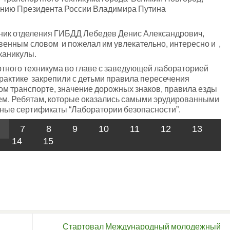
чению Президента России Владимира Путина
ик отделения ГИБДД Лебедев Денис Александрович,
твенным словом и пожелал им увлекательно, интересно и ,
каникулы.
тного техникума во главе с заведующей лабораторией
актике закрепили с детьми правила пересечения
ом транспорте, значение дорожных знаков, правила езды
ем. Ребятам, которые оказались самыми эрудированными
льные сертификаты “Лаборатории безопасности”.
7
8
9
10
11
12
13
14
15
Стартовал Международный молодежный