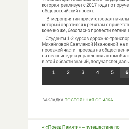
которая реализует с 2017 года по пору
общероссийский проект.
В мероприятии присутствовал начальн
который обратился к ребятам с приветс
конечно же, безопасно провести летние 
Студенты 1-2 курсов дорожно-транспор
Михайловой Светланой Ивановной на пр
проезжей части, проезда на общественн
на велосипеде и управления автомобил
в этой области знаний, получат специа
1
2
3
4
5
6
ЗАКЛАДКА
ПОСТОЯННАЯ ССЫЛКА
.
«
«Поезд Памяти» – путешествие по