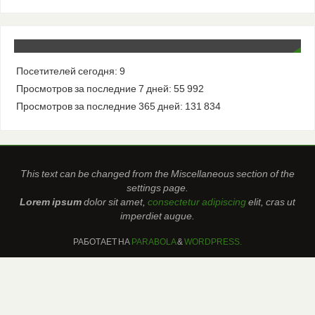
Посетителей сегодня:
9
Просмотров за последние 7 дней:
55 992
Просмотров за последние 365 дней:
131 834
This text can be changed from the Miscellaneous section of the
settings page.
Lorem ipsum
dolor sit amet,
consectetur adipiscing
elit, cras ut
imperdiet augue.
РАБОТАЕТ НА
PARABOLA
&
WORDPRESS.