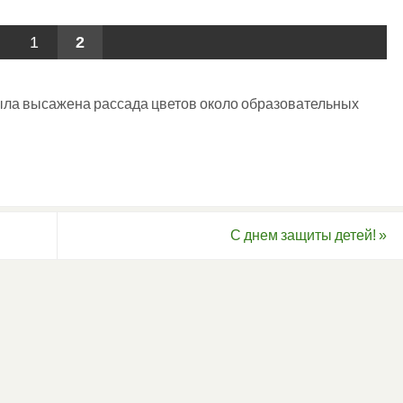
1
2
ыла высажена рассада цветов около образовательных
С днем защиты детей!
»