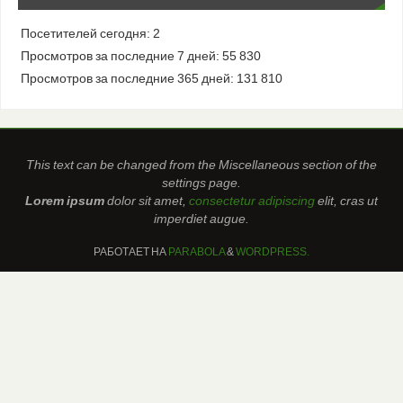
Посетителей сегодня:
2
Просмотров за последние 7 дней:
55 830
Просмотров за последние 365 дней:
131 810
This text can be changed from the Miscellaneous section of the
settings page.
Lorem ipsum
dolor sit amet,
consectetur adipiscing
elit, cras ut
imperdiet augue.
РАБОТАЕТ НА
PARABOLA
&
WORDPRESS.