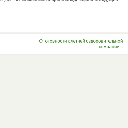
О готовности к летней оздоровительной
компании
»