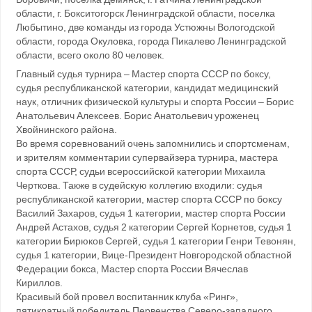
области, г. Бокситогорск Ленинградской области, поселка
Любытино, две команды из города Устюжны Вологодской
области, города Окуловка, города Пикалево Ленинградской
области, всего около 80 человек.
Главный судья турнира – Мастер спорта СССР по боксу,
судья республиканской категории, кандидат медицинский
наук, отличник физической культуры и спорта России – Борис
Анатольевич Алексеев. Борис Анатольевич уроженец
Хвойнинского района.
Во время соревнований очень запомнились и спортсменам,
и зрителям комментарии супервайзера турнира, мастера
спорта СССР, судьи всероссийской категории Михаила
Черткова. Также в судейскую коллегию входили: судья
республиканской категории, мастер спорта СССР по боксу
Василий Захаров, судья 1 категории, мастер спорта России
Андрей Астахов, судья 2 категории Сергей Корнетов, судья 1
категории Бирюков Сергей, судья 1 категории Генри Тевонян,
судья 1 категории, Вице-Президент Новгородской областной
Федерации бокса, Мастер спорта России Вячеслав
Кириллов.
Красивый бой провел воспитанник клуба «Ринг»,
пятикратный победитель Первенства Северо-западного