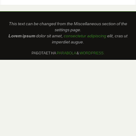
This text can be changed from the Miscellaneous section of the
settings page.
Lorem ipsum
dolor sit amet,
consectetur adipiscing
elit, cras ut
imperdiet augue.
РАБОТАЕТ НА
PARABOLA
&
WORDPRESS.