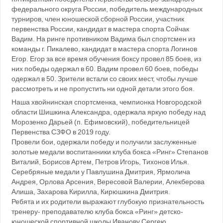
федерального округа России, победитель международных
турниров, член юношеской сборной России, участник
первенства России, кандидат в мастера спорта Сойчак
Вадим. На ринге противником Вадима был спортсмен из
команды г. Пикалево, кандидат в мастера спорта Логинов
Егор. Егор за все время обучения боксу провел 85 боев, из
них победы одержал в 60. Вадим провел 60 боев, победы
одержал в 50. Зрители встали со своих мест, чтобы лучше
рассмотреть и не пропустить ни одной детали этого боя.
Наша хвойнинская спортсменка, чемпионка Новгородской
области Шишкина Александра, одержала яркую победу над
Морозенко Дарьей (п. Ефимовский), победительницей
Первенства СЗФО в 2019 году.
Провели бои, одержали победу и получили заслуженные
золотые медали воспитанники клуба бокса «Ринг» Степанов
Виталий, Борисов Артем, Петров Игорь, Тихонов Илья.
Серебряные медали у Павлушина Дмитрия, Ярмолича
Андрея, Орлова Арсения, Вересовой Валерии, Алекберова
Алиша, Захарова Кирилла, Кирюшкина Дмитрия.
Ребята и их родители выражают глубокую признательность
тренеру- преподавателю клуба бокса «Ринг» детско-
юношеской спортивной школы Иванову Сергею