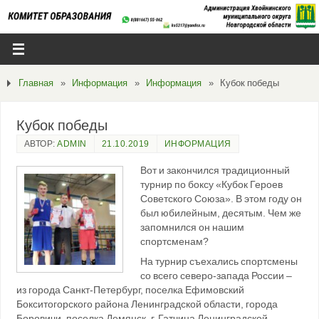
Главная
»
Информация
»
Информация
»
Кубок победы
Кубок победы
АВТОР:
ADMIN
21.10.2019
ИНФОРМАЦИЯ
Вот и закончился традиционный
турнир по боксу «Кубок Героев
Советского Союза». В этом году он
был юбилейным, десятым. Чем же
запомнился он нашим
спортсменам?
На турнир съехались спортсмены
со всего северо-запада России –
из города Санкт-Петербург, поселка Ефимовский
Бокситогорского района Ленинградской области, города
Боровичи, поселка Демянск, г. Гатчина Ленинградской