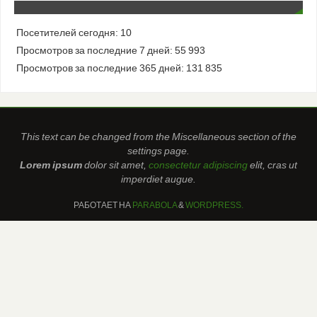
Посетителей сегодня:
10
Просмотров за последние 7 дней:
55 993
Просмотров за последние 365 дней:
131 835
This text can be changed from the Miscellaneous section of the
settings page.
Lorem ipsum
dolor sit amet,
consectetur adipiscing
elit, cras ut
imperdiet augue.
РАБОТАЕТ НА
PARABOLA
&
WORDPRESS.