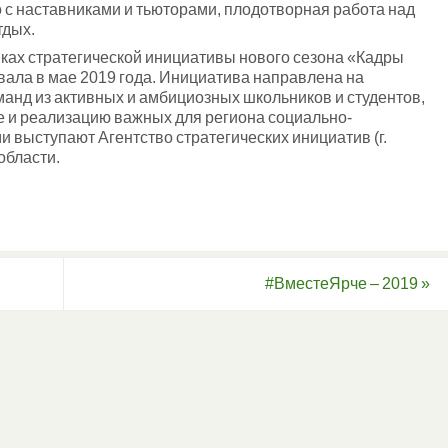
о с наставниками и тьюторами, плодотворная работа над
тдых.
ках стратегической инициативы нового сезона «Кадры
вала в мае 2019 года. Инициатива направлена на
анд из активных и амбициозных школьников и студентов,
е и реализацию важных для региона социально-
 выступают Агентство стратегических инициатив (г.
области.
#ВместеЯрче – 2019
»