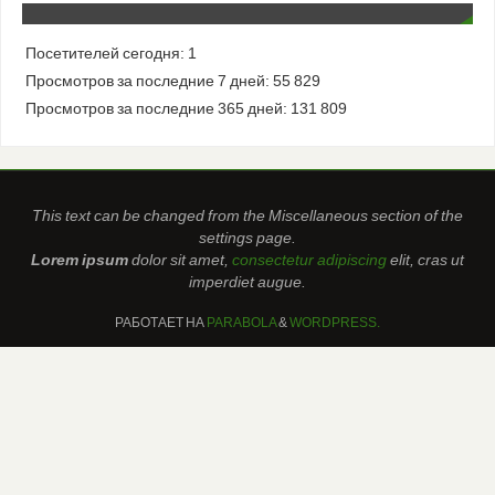
Посетителей сегодня:
1
Просмотров за последние 7 дней:
55 829
Просмотров за последние 365 дней:
131 809
This text can be changed from the Miscellaneous section of the
settings page.
Lorem ipsum
dolor sit amet,
consectetur adipiscing
elit, cras ut
imperdiet augue.
РАБОТАЕТ НА
PARABOLA
&
WORDPRESS.