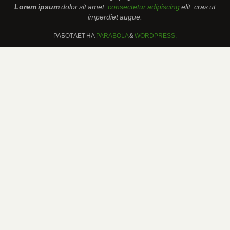
Lorem ipsum
dolor sit amet,
consectetur adipiscing
elit, cras ut
imperdiet augue.
РАБОТАЕТ НА
PARABOLA
&
WORDPRESS.