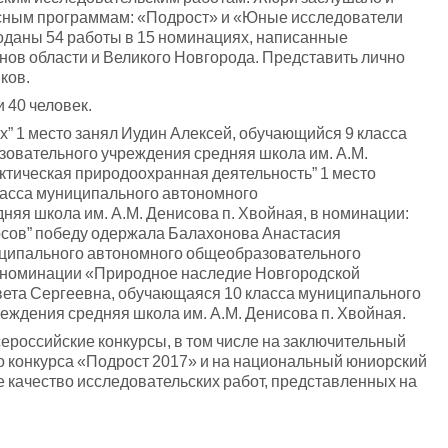
рсным программам: «Подрост» и «Юные исследователи
оданы 54 работы в 15 номинациях, написанные
ов области и Великого Новгорода. Представить лично
ков.
 40 человек.
” 1 место занял Иудин Алексей, обучающийся 9 класса
овательного учреждения средняя школа им. А.М.
актическая природоохранная деятельность” 1 место
ласса муниципального автономного
яя школа им. А.М. Денисова п. Хвойная, в номинации:
рсов” победу одержала Балахонова Анастасия
иципального автономного общеобразовательного
 в номинации «Природное наследие Новгородской
вета Сергеевна, обучающаяся 10 класса муниципального
ждения средняя школа им. А.М. Денисова п. Хвойная.
ероссийские конкурсы, в том числе на заключительный
о конкурса «Подрост 2017» и на национальный юниорский
 качество исследовательских работ, представленных на