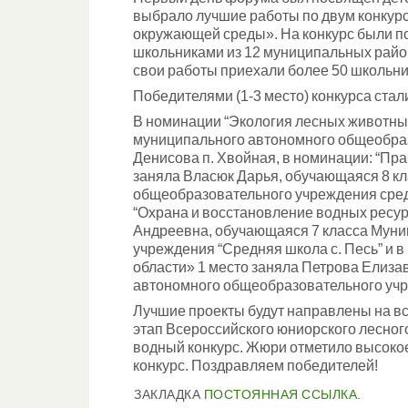
выбрало лучшие работы по двум конку
окружающей среды». На конкурс были п
школьниками из 12 муниципальных район
свои работы приехали более 50 школьни
Победителями (1-3 место) конкурса стали
В номинации “Экология лесных животных
муниципального автономного общеобраз
Денисова п. Хвойная, в номинации: “Пр
заняла Власюк Дарья, обучающаяся 8 к
общеобразовательного учреждения средн
“Охрана и восстановление водных ресу
Андреевна, обучающаяся 7 класса Мун
учреждения “Средняя школа с. Песь” и
области» 1 место заняла Петрова Елиза
автономного общеобразовательного учре
Лучшие проекты будут направлены на вс
этап Всероссийского юниорского лесног
водный конкурс. Жюри отметило высокое
конкурс. Поздравляем победителей!
ЗАКЛАДКА
ПОСТОЯННАЯ ССЫЛКА
.