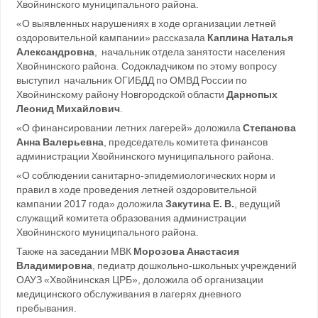
Хвойнинского муниципального района.
«О выявленных нарушениях в ходе организации летней
оздоровительной кампании» рассказала
Каплина Наталья
Александровна
, начальник отдела занятости населения
Хвойнинского района. Содокладчиком по этому вопросу
выступил начальник ОГИБДД по ОМВД России по
Хвойнинскому району Новгородской области
Дарнопых
Леонид Михайлович
.
«О финансировании летних лагерей» доложила
Степанова
Анна Валерьевна
, председатель комитета финансов
администрации Хвойнинского муниципального района.
«О соблюдении санитарно-эпидемиологических норм и
правил в ходе проведения летней оздоровительной
кампании 2017 года» доложила
Закутина Е. В.
, ведущий
служащий комитета образования администрации
Хвойнинского муниципального района.
Также на заседании МВК
Морозова Анастасия
Владимировна
, педиатр дошкольно-школьных учреждений
ОАУЗ «Хвойнинская ЦРБ», доложила об организации
медицинского обслуживания в лагерях дневного
пребывания.