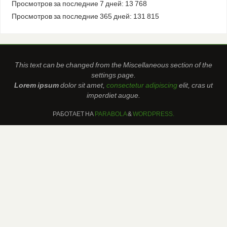
Просмотров за последние 7 дней:
13 768
Просмотров за последние 365 дней:
131 815
This text can be changed from the Miscellaneous section of the
settings page.
Lorem ipsum
dolor sit amet,
consectetur adipiscing
elit, cras ut
imperdiet augue.
РАБОТАЕТ НА
PARABOLA
&
WORDPRESS.