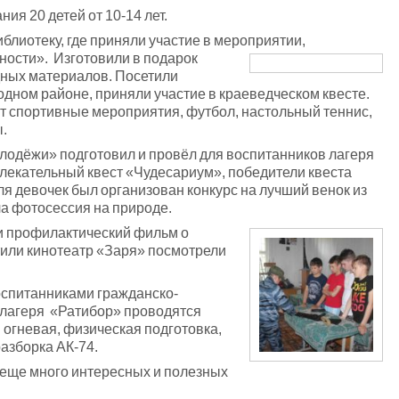
ия 20 детей от 10-14 лет.
иблиотеку, где приняли участие в мероприятии,
ности». Изготовили в подарок
дных материалов. Посетили
одном районе, приняли участие в краеведческом квесте.
т спортивные мероприятия, футбол, настольный теннис,
.
ёжи» подготовил и провёл для воспитанников лагеря
лекательный квест «Чудесариум», победители квеста
я девочек был организован конкурс на лучший венок из
ла фотосессия на природе.
и профилактический фильм о
тили кинотеатр «Заря» посмотрели
оспитанниками гражданско-
 лагеря «Ратибор» проводятся
 огневая, физическая подготовка,
азборка АК-74.
 еще много интересных и полезных