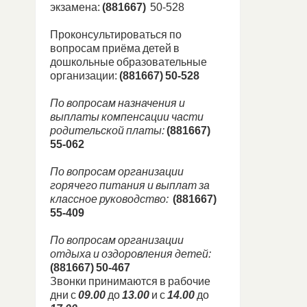
экзамена:
(881667)
50-528
Проконсультироваться по
вопросам приёма детей в
дошкольные образовательные
организации:
(881667) 50-528
По вопросам назначения и
выплаты компенсации части
родительской платы:
(881667)
55-062
По вопросам организации
горячего питания и выплат за
классное руководство:
(881667)
55-409
По вопросам организации
отдыха и оздоровления детей:
(881667) 50-467
Звонки принимаются в рабочие
дни с
09.00
до
13.00
и с
14.00
до