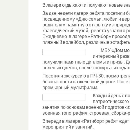
В лагере отдыхают и получают новые знан
За две недели лагеря ребята посетили б
посвященному «Дню семьи, любви и
вер
родителям памятную открытку из приро
краеведческий музей, ребята узнали о р
Ежедневно в лагере «Ратибор» проходя
пляжный волейбол, различные эстафеты
МБУ «Дом молод
интересный разв
получили памятные дипломы и призы. Дл
полевых цветов, после конкурса их жда
Посетили экскурсию в ПЧ-30, посмотрел
безопасности на железной дороге. Посе
премьерный мультфильм.
Каждый день с в
патриотического
занятия по основам военной подготовки:
военная топография, строевая, сборка-р
Впереди в лагере «Ратибор» ребят ждет
мероприятий и занятий.