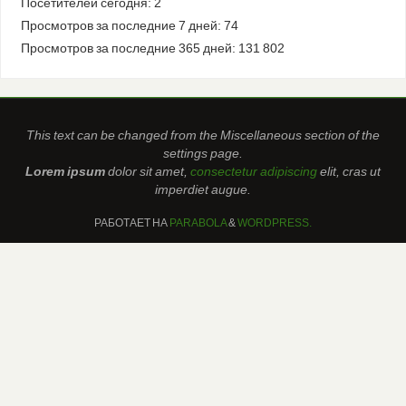
Посетителей сегодня:
2
Просмотров за последние 7 дней:
74
Просмотров за последние 365 дней:
131 802
This text can be changed from the Miscellaneous section of the
settings page.
Lorem ipsum
dolor sit amet,
consectetur adipiscing
elit, cras ut
imperdiet augue.
РАБОТАЕТ НА
PARABOLA
&
WORDPRESS.