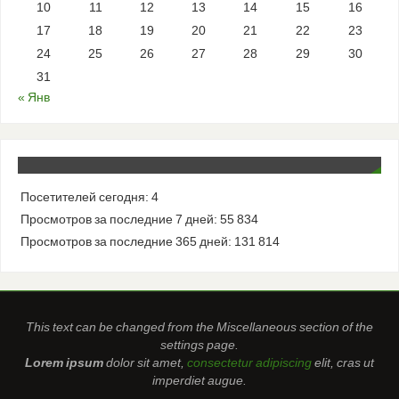
10
11
12
13
14
15
16
17
18
19
20
21
22
23
24
25
26
27
28
29
30
31
« Янв
Посетителей сегодня:
4
Просмотров за последние 7 дней:
55 834
Просмотров за последние 365 дней:
131 814
This text can be changed from the Miscellaneous section of the
settings page.
Lorem ipsum
dolor sit amet,
consectetur adipiscing
elit, cras ut
imperdiet augue.