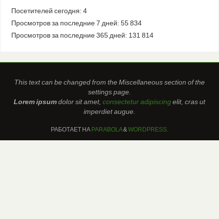
Посетителей сегодня:
4
Просмотров за последние 7 дней:
55 834
Просмотров за последние 365 дней:
131 814
This text can be changed from the Miscellaneous section of the
settings page.
Lorem ipsum
dolor sit amet,
consectetur adipiscing
elit, cras ut
imperdiet augue.
РАБОТАЕТ НА
PARABOLA
&
WORDPRESS.